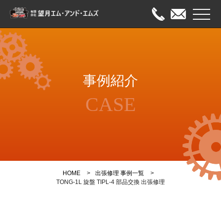
メニュ
HOME
事例紹介
出張修理
CASE
オーバーホール
メンテナンス
事例紹介
HOME
出張修理 事例一覧
会社案内
TONG-1L 旋盤 TIPL-4 部品交換 出張修理
お問い合わせ