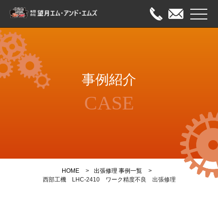
メニュ
HOME
事例紹介
出張修理
CASE
オーバーホール
メンテナンス
事例紹介
HOME
出張修理 事例一覧
会社案内
西部工機 LHC-2410 ワーク精度不良 出張修理
お問い合わせ