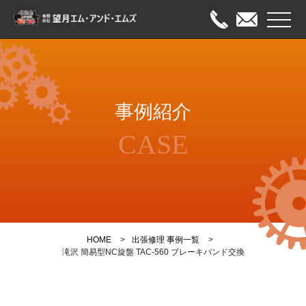
メニュ
HOME
事例紹介
出張修理
CASE
オーバーホール
メンテナンス
事例紹介
HOME
出張修理 事例一覧
会社案内
滝沢 簡易型NC旋盤 TAC-560 ブレーキバンド交換
お問い合わせ