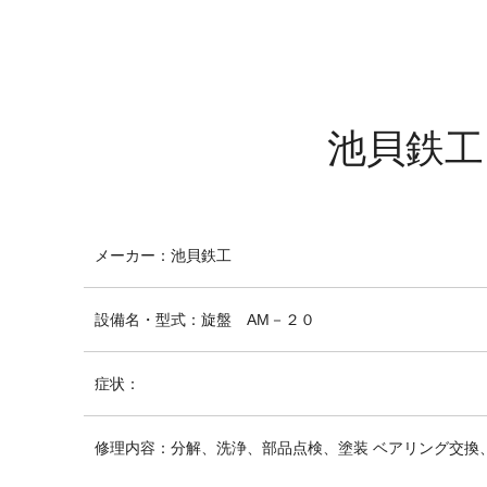
池貝鉄工
メーカー
：
池貝鉄工
設備名・型式
：
旋盤 AM－２０
症状
：
修理内容
：
分解、洗浄、部品点検、塗装 ベアリング交換