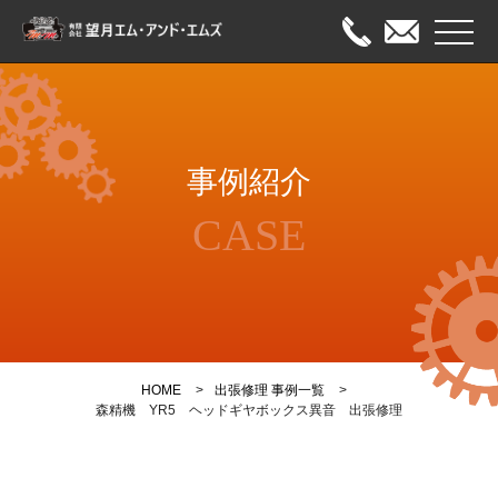
メニュ
HOME
事例紹介
出張修理
CASE
オーバーホール
メンテナンス
事例紹介
HOME
出張修理 事例一覧
会社案内
森精機 YR5 ヘッドギヤボックス異音 出張修理
お問い合わせ