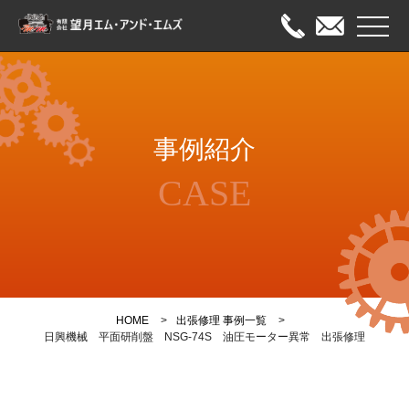
メニュ
HOME
事例紹介
出張修理
CASE
オーバーホール
メンテナンス
事例紹介
HOME
出張修理 事例一覧
会社案内
日興機械 平面研削盤 NSG-74S 油圧モーター異常 出張修理
お問い合わせ