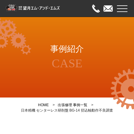
メニュ
HOME
事例紹介
出張修理
CASE
オーバーホール
メンテナンス
事例紹介
HOME
出張修理 事例一覧
会社案内
日本精機 センターレス研削盤 BG-14 切込軸動作不良調査
お問い合わせ