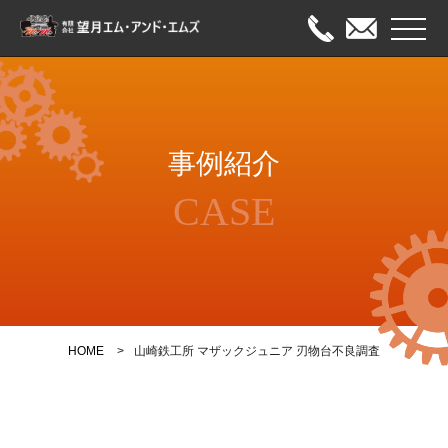
メニュ
HOME
事例紹介
出張修理
CASE
オーバーホール
メンテナンス
事例紹介
HOME
山崎鉄工所 マザックジュニア 刃物台不良調査
会社案内
お問い合わせ