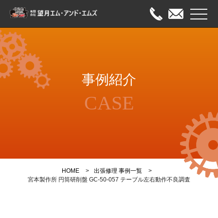
メニュ
HOME
事例紹介
出張修理
CASE
オーバーホール
メンテナンス
事例紹介
HOME
出張修理 事例一覧
会社案内
宮本製作所 円筒研削盤 GC-50-057 テーブル左右動作不良調査
お問い合わせ