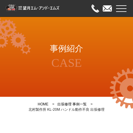
メニュ
HOME
事例紹介
出張修理
CASE
オーバーホール
メンテナンス
事例紹介
HOME
出張修理 事例一覧
会社案内
北村製作所 KL-20M ハンドル動作不良 出張修理
お問い合わせ