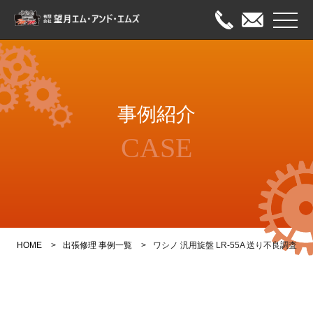
メニュ
HOME
事例紹介
出張修理
CASE
オーバーホール
メンテナンス
事例紹介
HOME
出張修理 事例一覧
ワシノ 汎用旋盤 LR-55A 送り不良調査
会社案内
お問い合わせ