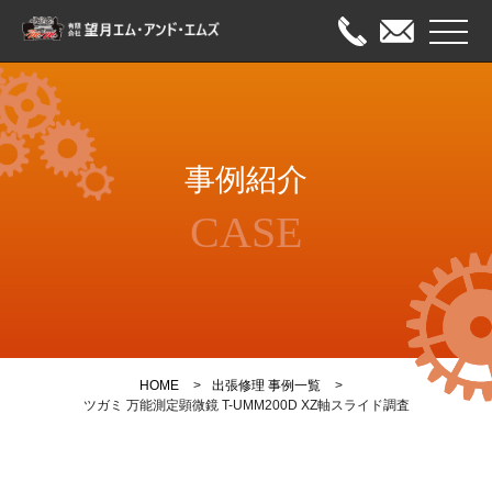
メニュ
HOME
事例紹介
出張修理
CASE
オーバーホール
メンテナンス
事例紹介
HOME
出張修理 事例一覧
会社案内
ツガミ 万能測定顕微鏡 T-UMM200D XZ軸スライド調査
お問い合わせ