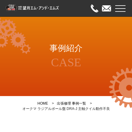
メニュ
HOME
事例紹介
出張修理
CASE
オーバーホール
メンテナンス
事例紹介
HOME
出張修理 事例一覧
会社案内
オークマ ラジアルボール盤 DRA-J 主軸クイル動作不良
お問い合わせ