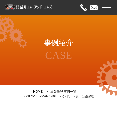
メニュ
HOME
事例紹介
出張修理
CASE
オーバーホール
メンテナンス
事例紹介
HOME
出張修理 事例一覧
会社案内
JONES-SHIPMAN 540L ハンドル不良 出張修理
お問い合わせ