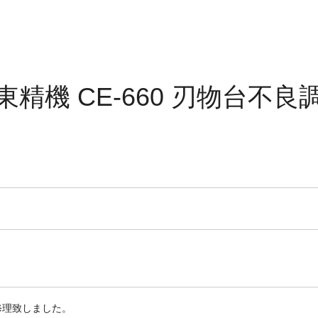
東精機 CE-660 刃物台不良
修理致しました。