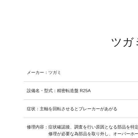
ツガ
メーカー
：
ツガミ
設備名・型式
：
精密転造盤 R25A
症状
：
主軸を回転させるとブレーカーがあがる
修理内容
：
症状確認後、調査を行い原因となる部品を特
修理が必要な為部品を取り外し、オーバーホ