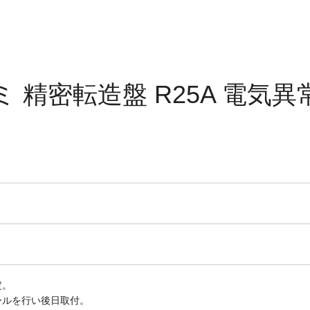
ミ 精密転造盤 R25A 電気異
定。
ールを行い後日取付。